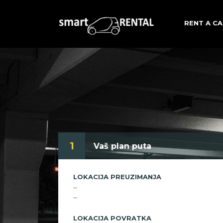
RENT A CA
1
Vaš plan puta
LOKACIJA PREUZIMANJA
--
--
LOKACIJA POVRATKA