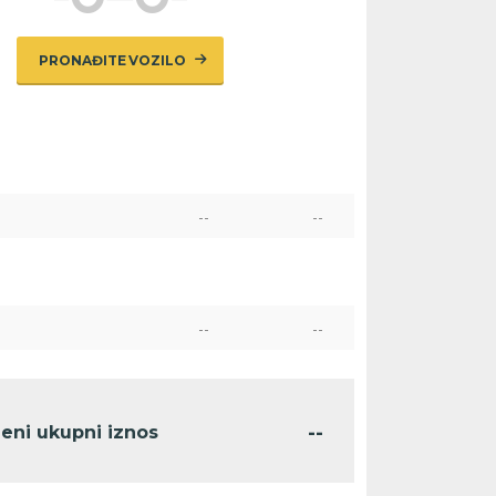
PRONAĐITE VOZILO
--
--
--
--
--
jeni ukupni iznos