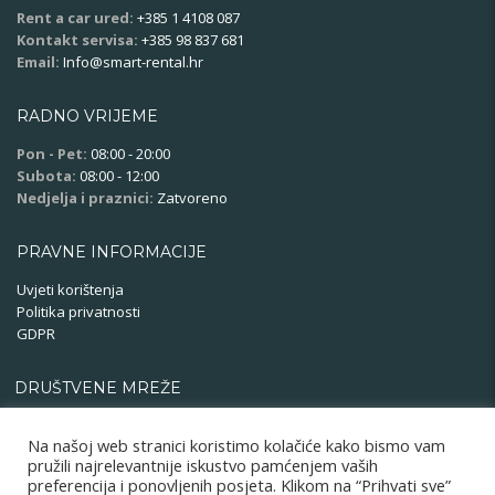
Rent a car ured:
+385 1 4108 087
Kontakt servisa:
+385 98 837 681
Email:
Info@smart-rental.hr
RADNO VRIJEME
Pon - Pet:
08:00 - 20:00
Subota:
08:00 - 12:00
Nedjelja i praznici:
Zatvoreno
PRAVNE INFORMACIJE
Uvjeti korištenja
Politika privatnosti
GDPR
DRUŠTVENE MREŽE
Na našoj web stranici koristimo kolačiće kako bismo vam
pružili najrelevantnije iskustvo pamćenjem vaših
preferencija i ponovljenih posjeta. Klikom na “Prihvati sve”