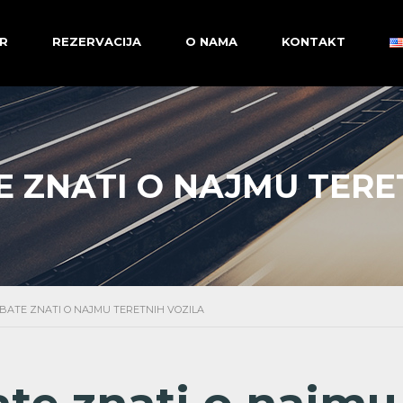
R
REZERVACIJA
O NAMA
KONTAKT
E ZNATI O NAJMU TERE
EBATE ZNATI O NAJMU TERETNIH VOZILA