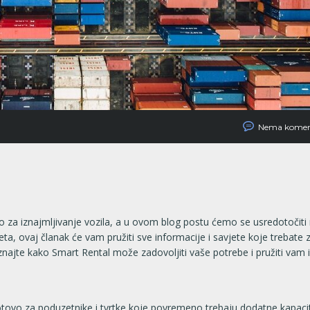
Nema komen
mo za iznajmljivanje vozila, a u ovom blog postu ćemo se usredotočiti
ta, ovaj članak će vam pružiti sve informacije i savjete koje trebate z
znajte kako Smart Rental može zadovoljiti vaše potrebe i pružiti vam 
tovo za poduzetnike i tvrtke koje povremeno trebaju dodatne kapaci