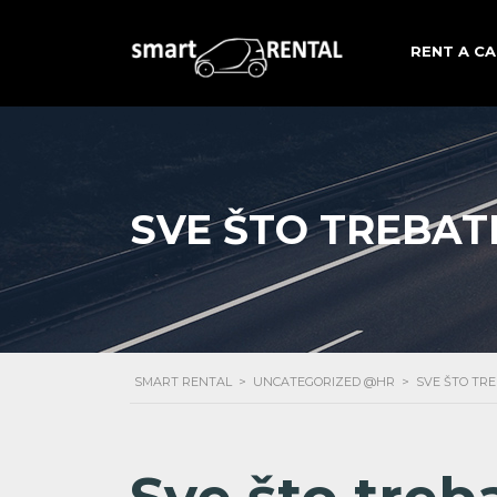
RENT A CA
SVE ŠTO TREBAT
SMART RENTAL
>
UNCATEGORIZED @HR
>
SVE ŠTO TR