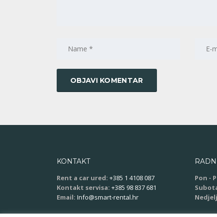
KONTAKT
RADN
Rent a car ured:
+385 1 4108 087
Pon - P
Kontakt servisa:
+385 98 837 681
Subot
Email:
Info@smart-rental.hr
Nedjelj