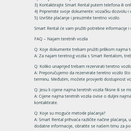
3) Kontaktirajte Smart Rental putem telefona ili onli
4) Pripremite svoje dokumente: vozačku dozvolu i 
5) Izvršite plaćanje i preuzmite teretno vozilo.
Smart Rental će vam pružiti potrebne informacije i 
FAQ – Najam teretnih vozila
Q: Koje dokumente trebam pružiti prilikom najma t
A: Za najam teretnog vozila s Smart Rentalom, treb
Q: Koliko unaprijed trebam rezervirati teretno vozil
A: Preporučujemo da rezervirate teretno vozilo što 
terminu. Međutim, možete provjeriti dostupnost voz
Q: Jesu li cijene najma teretnih vozila fiksne ili se 
A: Cijene najma teretnih vozila ovise o duljini naj
kontaktirate.
Q: Koje su moguće metode plaćanja?
A: Smart Rental prihvaća različite načine plaćanja, 
dodatne informacije, obratite se našem timu za po