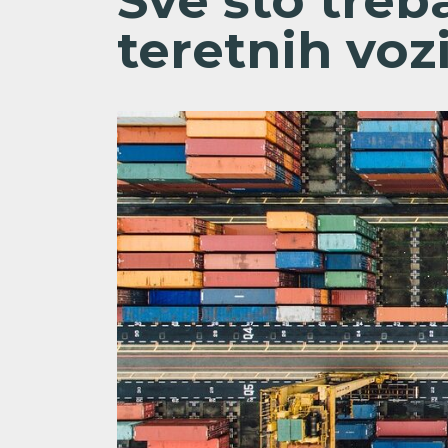
Sve što treb
teretnih voz