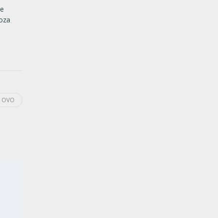
te
voza
I OVO