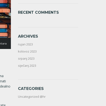
RECENT COMMENTS
ARCHIVES
tara
rujan 2023
kolovoz 2023
srpanj 2023
siječanj 2023
 na
nati
idealno
CATEGORIES
Uncategorized @hr
tete