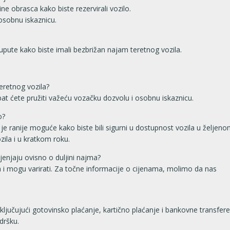
ne obrasca kako biste rezervirali vozilo.
osobnu iskaznicu.
upute kako biste imali bezbrižan najam teretnog vozila.
eretnog vozila?
at ćete pružiti važeću vozačku dozvolu i osobnu iskaznicu.
o?
je ranije moguće kako biste bili sigurni u dostupnost vozila u željen
ila i u kratkom roku.
mijenjaju ovisno o duljini najma?
ma i mogu varirati. Za točne informacije o cijenama, molimo da nas
uključujući gotovinsko plaćanje, kartično plaćanje i bankovne transfere
dršku.