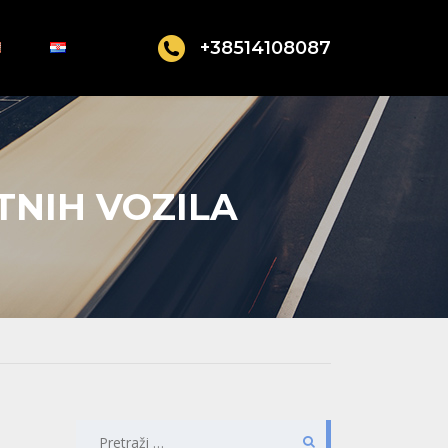
+38514108087
TNIH VOZILA
PRETRAŽI: