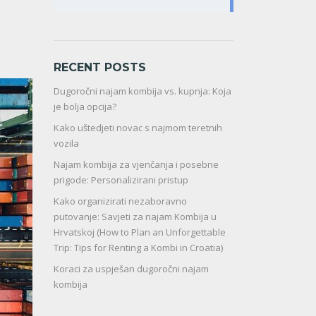
RECENT POSTS
Dugoročni najam kombija vs. kupnja: Koja
je bolja opcija?
Kako uštedjeti novac s najmom teretnih
vozila
Najam kombija za vjenčanja i posebne
prigode: Personalizirani pristup
Kako organizirati nezaboravno
putovanje: Savjeti za najam Kombija u
Hrvatskoj (How to Plan an Unforgettable
Trip: Tips for Renting a Kombi in Croatia)
Koraci za uspješan dugoročni najam
kombija