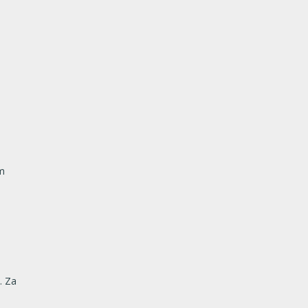
om
. Za