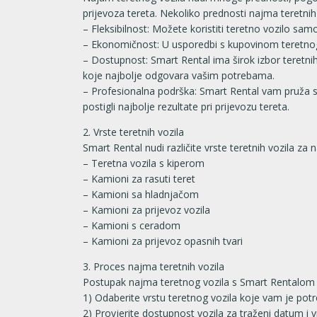
prijevoza tereta. Nekoliko prednosti najma teretnih 
– Fleksibilnost: Možete koristiti teretno vozilo sa
– Ekonomičnost: U usporedbi s kupovinom teretnog
– Dostupnost: Smart Rental ima širok izbor teretnih 
koje najbolje odgovara vašim potrebama.
– Profesionalna podrška: Smart Rental vam pruža str
postigli najbolje rezultate pri prijevozu tereta.
2. Vrste teretnih vozila
Smart Rental nudi različite vrste teretnih vozila za n
– Teretna vozila s kiperom
– Kamioni za rasuti teret
– Kamioni sa hladnjačom
– Kamioni za prijevoz vozila
– Kamioni s ceradom
– Kamioni za prijevoz opasnih tvari
3. Proces najma teretnih vozila
Postupak najma teretnog vozila s Smart Rentalom je
1) Odaberite vrstu teretnog vozila koje vam je pot
2) Provjerite dostupnost vozila za traženi datum i v