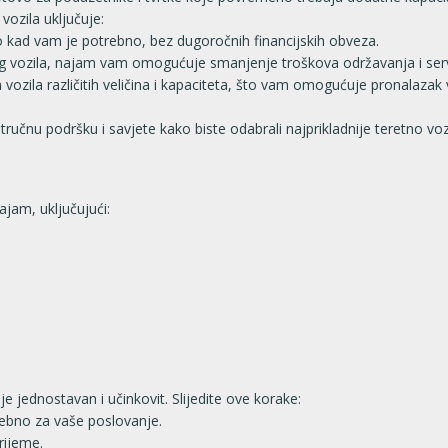
vozila uključuje:
mo kad vam je potrebno, bez dugoročnih financijskih obveza.
 vozila, najam vam omogućuje smanjenje troškova održavanja i serv
vozila različitih veličina i kapaciteta, što vam omogućuje pronalazak 
učnu podršku i savjete kako biste odabrali najprikladnije teretno vozi
ajam, uključujući:
 jednostavan i učinkovit. Slijedite ove korake:
rebno za vaše poslovanje.
rijeme.