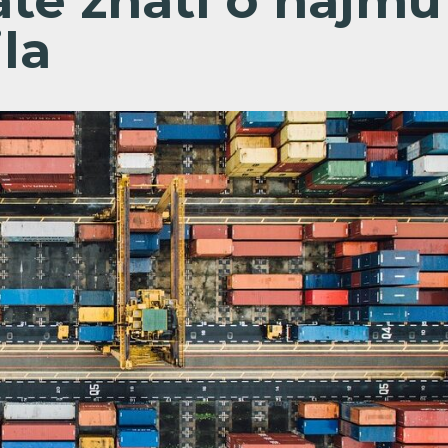
ate znati o najmu
ila